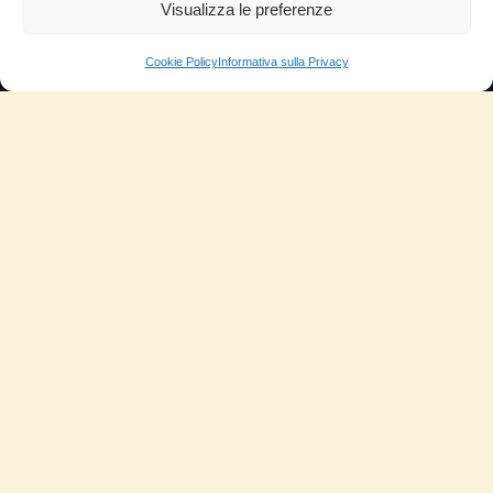
Aumento di potenza e velocità
Visualizza le preferenze
Minor consumo di olio
Cookie Policy
Informativa sulla Privacy
Riduzione della rumorosità
Riduzione gas di scarico
Motore dura più a lungo
Moto
Piloti sportivi
Aerei
Auto
Camper
Meccanici
Nautica
Industriale