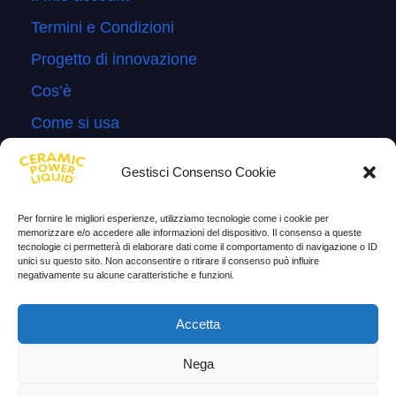
Termini e Condizioni
Progetto di innovazione
Cos’è
Come si usa
Sitemap
Gestisci Consenso Cookie
Domande Frequenti
Lascia la tua testimonianza
Per fornire le migliori esperienze, utilizziamo tecnologie come i cookie per
memorizzare e/o accedere alle informazioni del dispositivo. Il consenso a queste
News
tecnologie ci permetterà di elaborare dati come il comportamento di navigazione o ID
unici su questo sito. Non acconsentire o ritirare il consenso può influire
negativamente su alcune caratteristiche e funzioni.
TESTIMONIANZE
Accetta
Molto soddisfatti
Nega
Risparmio di carburante