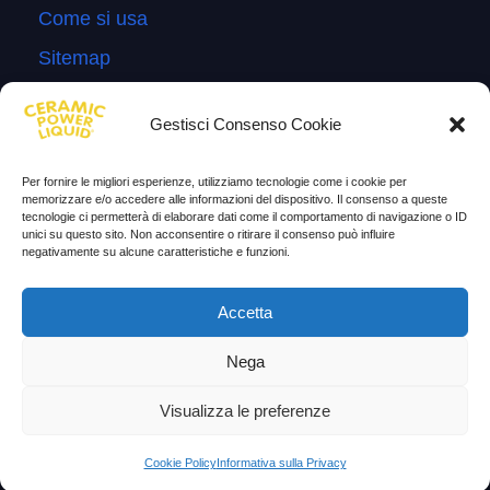
Come si usa
Sitemap
Domande Frequenti
Gestisci Consenso Cookie
Lascia la tua testimonianza
News
Per fornire le migliori esperienze, utilizziamo tecnologie come i cookie per
memorizzare e/o accedere alle informazioni del dispositivo. Il consenso a queste
tecnologie ci permetterà di elaborare dati come il comportamento di navigazione o ID
TESTIMONIANZE
unici su questo sito. Non acconsentire o ritirare il consenso può influire
negativamente su alcune caratteristiche e funzioni.
Molto soddisfatti
Accetta
Risparmio di carburante
Aumento di potenza e velocità
Nega
Minor consumo di olio
Visualizza le preferenze
Riduzione della rumorosità
Cookie Policy
Informativa sulla Privacy
Riduzione gas di scarico