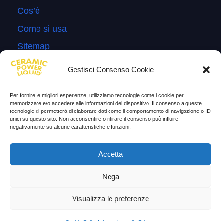
Cos’è
Come si usa
Sitemap
Domande Frequenti
Gestisci Consenso Cookie
Lascia la tua testimonianza
Per fornire le migliori esperienze, utilizziamo tecnologie come i cookie per
News
memorizzare e/o accedere alle informazioni del dispositivo. Il consenso a queste
tecnologie ci permetterà di elaborare dati come il comportamento di navigazione o ID
unici su questo sito. Non acconsentire o ritirare il consenso può influire
TESTIMONIANZE
negativamente su alcune caratteristiche e funzioni.
Molto soddisfatti
Accetta
Risparmio di carburante
Nega
Aumento di potenza e velocità
Visualizza le preferenze
Minor consumo di olio
Riduzione della rumorosità