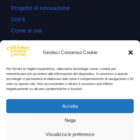
Progetto di innovazione
Cos’è
Come si usa
Sitemap
Gestisci Consenso Cookie
Domande Frequenti
Lascia la tua testimonianza
Per fornire le migliori esperienze, utilizziamo tecnologie come i cookie per
memorizzare e/o accedere alle informazioni del dispositivo. Il consenso a queste
News
tecnologie ci permetterà di elaborare dati come il comportamento di navigazione o ID
unici su questo sito. Non acconsentire o ritirare il consenso può influire
negativamente su alcune caratteristiche e funzioni.
TESTIMONIANZE
Molto soddisfatti
Accetta
Risparmio di carburante
Nega
Aumento di potenza e velocità
Visualizza le preferenze
Minor consumo di olio