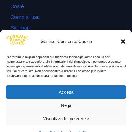
Cos’è
Come si usa
Sitemap
Domande Frequenti
Gestisci Consenso Cookie
Lascia la tua testimonianza
Per fornire le migliori esperienze, utilizziamo tecnologie come i cookie per
News
memorizzare e/o accedere alle informazioni del dispositivo. Il consenso a queste
tecnologie ci permetterà di elaborare dati come il comportamento di navigazione o ID
unici su questo sito. Non acconsentire o ritirare il consenso può influire
TESTIMONIANZE
negativamente su alcune caratteristiche e funzioni.
Molto soddisfatti
Accetta
Risparmio di carburante
Nega
Aumento di potenza e velocità
Visualizza le preferenze
Minor consumo di olio
Riduzione della rumorosità