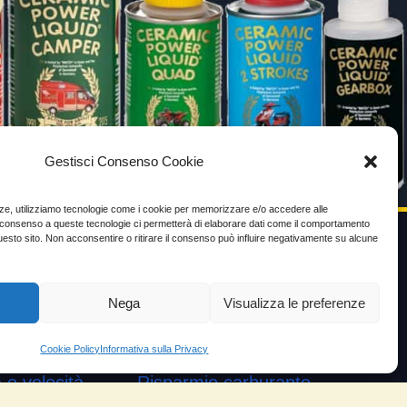
Gestisci Consenso Cookie
enze, utilizziamo tecnologie come i cookie per memorizzare e/o accedere alle
Il consenso a queste tecnologie ci permetterà di elaborare dati come il comportamento
uesto sito. Non acconsentire o ritirare il consenso può influire negativamente su alcune
VIDEO TESTIMONIANZE
Nega
Visualizza le preferenze
Prezzo
ante
Testimoni soddisfatti
Cookie Policy
Informativa sulla Privacy
e velocità
Risparmio carburante