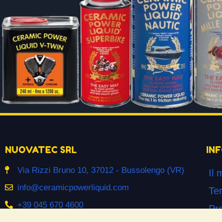
NUOVATEC SRL
IN
Via Rizzi Bruno 10, 37012 - Bussolengo (VR)
Il 
info@ceramicpowerliquid.com
Ter
+39 045 670 4600
Pr