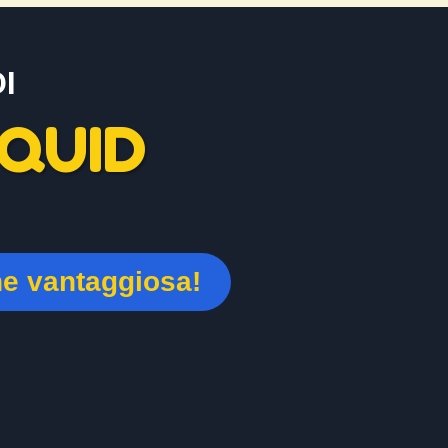
I
QUID
ne vantaggiosa!