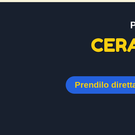
CER
Prendilo diret