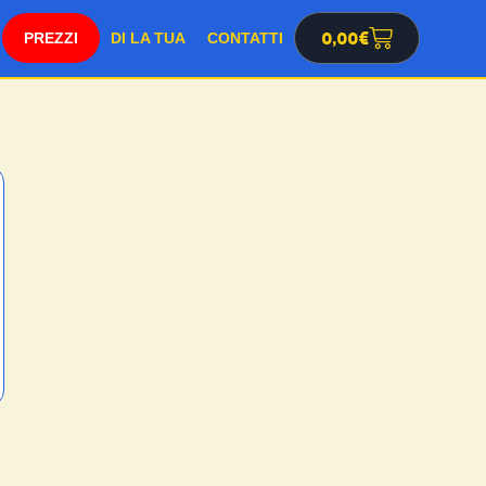
SHOP
0,00
€
DI LA TUA
CONTATTI