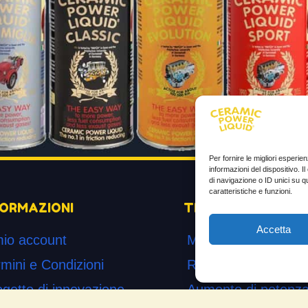
Per fornire le migliori esperi
informazioni del dispositivo. 
di navigazione o ID unici su q
caratteristiche e funzioni.
FORMAZIONI
TESTIMONIANZE
Accetta
mio account
Molto soddisfatti
mini e Condizioni
Risparmio di carbur
ogetto di innovazione
Aumento di potenza 