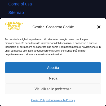
Come si usa
Sitemap
Domande Frequenti
Gestisci Consenso Cookie
Lascia la tua testimonianza
News
Per fornire le migliori esperienze, utilizziamo tecnologie come i cookie per
memorizzare e/o accedere alle informazioni del dispositivo. Il consenso a queste
tecnologie ci permetterà di elaborare dati come il comportamento di navigazione o ID
TESTIMONIANZE
unici su questo sito. Non acconsentire o ritirare il consenso può influire
negativamente su alcune caratteristiche e funzioni.
Molto soddisfatti
Accetta
Risparmio di carburante
Aumento di potenza e velocità
Nega
Minor consumo di olio
Visualizza le preferenze
Riduzione della rumorosità
Cookie Policy
Informativa sulla Privacy
Riduzione gas di scarico