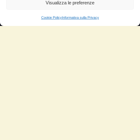
Aumento di potenza e velocità
Visualizza le preferenze
Minor consumo di olio
Cookie Policy
Informativa sulla Privacy
Riduzione della rumorosità
Riduzione gas di scarico
Motore dura più a lungo
Moto
Piloti sportivi
Aerei
Auto
Camper
Meccanici
Nautica
Industriale