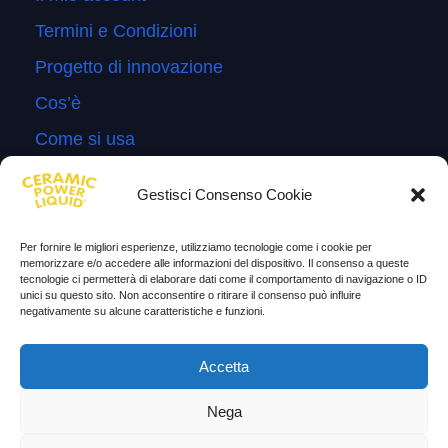
Termini e Condizioni
Progetto di innovazione
Cos’è
Come si usa
Sitemap
Gestisci Consenso Cookie
Domande Frequenti
Lascia la tua testimonianza
Per fornire le migliori esperienze, utilizziamo tecnologie come i cookie per
memorizzare e/o accedere alle informazioni del dispositivo. Il consenso a queste
News
tecnologie ci permetterà di elaborare dati come il comportamento di navigazione o ID
unici su questo sito. Non acconsentire o ritirare il consenso può influire
negativamente su alcune caratteristiche e funzioni.
TESTIMONIANZE
Accetta
Molto soddisfatti
Nega
Risparmio di carburante