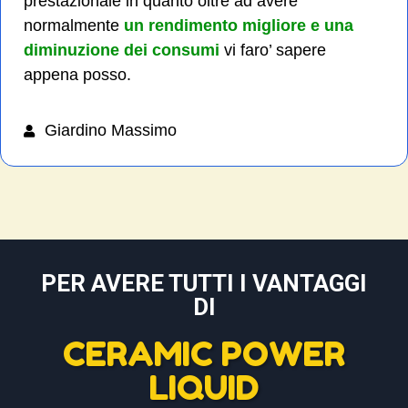
prestazionale in quanto oltre ad avere
normalmente
un rendimento migliore e una
diminuzione dei consumi
vi faro’ sapere
appena posso.
Giardino Massimo
PER AVERE TUTTI I VANTAGGI
DI
CERAMIC POWER
LIQUID