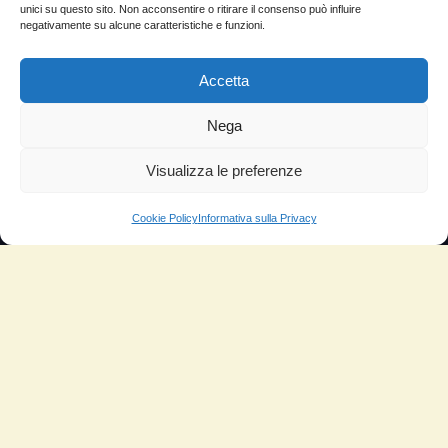
Domande Frequenti
unici su questo sito. Non acconsentire o ritirare il consenso può influire
negativamente su alcune caratteristiche e funzioni.
Lascia la tua testimonianza
News
Accetta
TESTIMONIANZE
Nega
Visualizza le preferenze
Molto soddisfatti
Risparmio di carburante
Cookie Policy
Informativa sulla Privacy
Aumento di potenza e velocità
Minor consumo di olio
Riduzione della rumorosità
Riduzione gas di scarico
Motore dura più a lungo
Moto