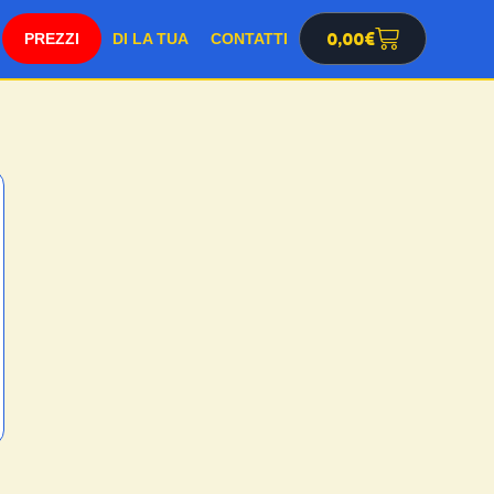
SHOP
0,00
€
DI LA TUA
CONTATTI