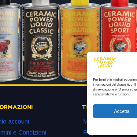
Per fornire le migliori esperi
informazioni del dispositivo. 
di navigazione o ID unici su q
caratteristiche e funzioni.
FORMAZIONI
TESTIMONIANZE
Accetta
mio account
Molto soddisfatti
mini e Condizioni
Risparmio di carbur