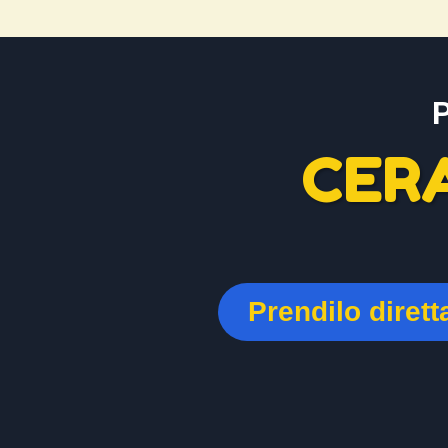
CER
Prendilo diret