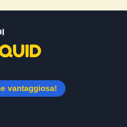
I
QUID
ne vantaggiosa!