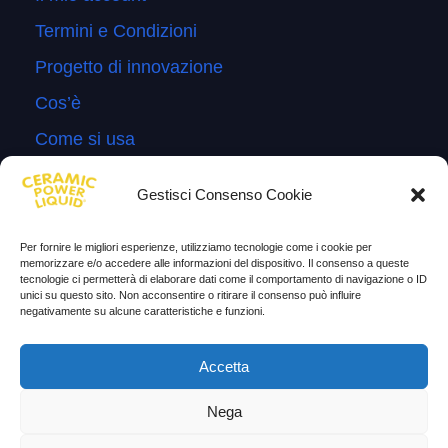
Termini e Condizioni
Progetto di innovazione
Cos’è
Come si usa
Sitemap
Gestisci Consenso Cookie
Domande Frequenti
Lascia la tua testimonianza
Per fornire le migliori esperienze, utilizziamo tecnologie come i cookie per
memorizzare e/o accedere alle informazioni del dispositivo. Il consenso a queste
News
tecnologie ci permetterà di elaborare dati come il comportamento di navigazione o ID
unici su questo sito. Non acconsentire o ritirare il consenso può influire
negativamente su alcune caratteristiche e funzioni.
TESTIMONIANZE
Accetta
Molto soddisfatti
Nega
Risparmio di carburante