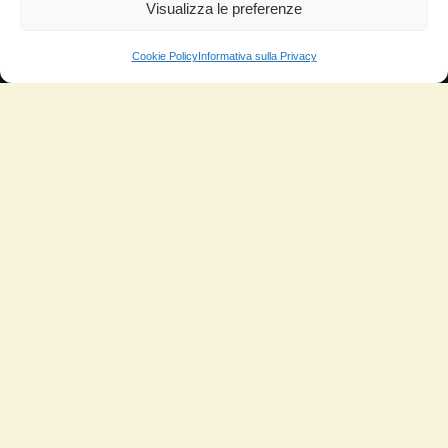
Aumento di potenza e velocità
Visualizza le preferenze
Minor consumo di olio
Cookie Policy
Informativa sulla Privacy
Riduzione della rumorosità
Riduzione gas di scarico
Motore dura più a lungo
Moto
Piloti sportivi
Aerei
Auto
Camper
Meccanici
Nautica
Industriale