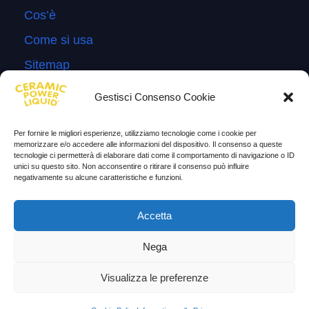
Cos’è
Come si usa
Sitemap
Domande Frequenti
Gestisci Consenso Cookie
Lascia la tua testimonianza
Per fornire le migliori esperienze, utilizziamo tecnologie come i cookie per
News
memorizzare e/o accedere alle informazioni del dispositivo. Il consenso a queste
tecnologie ci permetterà di elaborare dati come il comportamento di navigazione o ID
unici su questo sito. Non acconsentire o ritirare il consenso può influire
TESTIMONIANZE
negativamente su alcune caratteristiche e funzioni.
Molto soddisfatti
Accetta
Risparmio di carburante
Nega
Aumento di potenza e velocità
Visualizza le preferenze
Minor consumo di olio
Riduzione della rumorosità