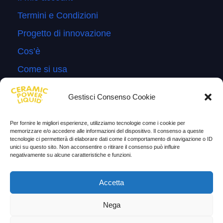
Termini e Condizioni
Progetto di innovazione
Cos’è
Come si usa
Sitemap
Gestisci Consenso Cookie
Domande Frequenti
Lascia la tua testimonianza
Per fornire le migliori esperienze, utilizziamo tecnologie come i cookie per
memorizzare e/o accedere alle informazioni del dispositivo. Il consenso a queste
News
tecnologie ci permetterà di elaborare dati come il comportamento di navigazione o ID
unici su questo sito. Non acconsentire o ritirare il consenso può influire
negativamente su alcune caratteristiche e funzioni.
TESTIMONIANZE
Accetta
Molto soddisfatti
Nega
Risparmio di carburante