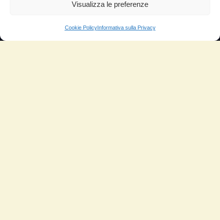
Aumento di potenza e velocità
Visualizza le preferenze
Minor consumo di olio
Cookie Policy
Informativa sulla Privacy
Riduzione della rumorosità
Riduzione gas di scarico
Motore dura più a lungo
Moto
Piloti sportivi
Aerei
Auto
Camper
Meccanici
Nautica
Industriale