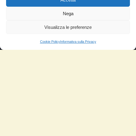
TESTIMONIANZE
Nega
Molto soddisfatti
Risparmio di carburante
Visualizza le preferenze
Aumento di potenza e velocità
Cookie Policy
Informativa sulla Privacy
Minor consumo di olio
Riduzione della rumorosità
Riduzione gas di scarico
Motore dura più a lungo
Moto
Piloti sportivi
Aerei
Auto
Camper