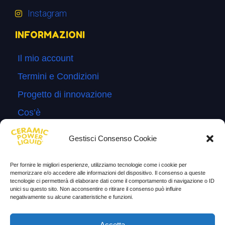
Instagram
INFORMAZIONI
Il mio account
Termini e Condizioni
Progetto di innovazione
Cos’è
Come si usa
Gestisci Consenso Cookie
Sitemap
Per fornire le migliori esperienze, utilizziamo tecnologie come i cookie per
Domande Frequenti
memorizzare e/o accedere alle informazioni del dispositivo. Il consenso a queste
tecnologie ci permetterà di elaborare dati come il comportamento di navigazione o ID
Lascia la tua testimonianza
unici su questo sito. Non acconsentire o ritirare il consenso può influire
negativamente su alcune caratteristiche e funzioni.
News
Accetta