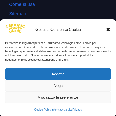
Come si usa
Sitemap
Domande Frequenti
Gestisci Consenso Cookie
Lascia la tua testimonianza
News
Per fornire le migliori esperienze, utilizziamo tecnologie come i cookie per
memorizzare e/o accedere alle informazioni del dispositivo. Il consenso a queste
tecnologie ci permetterà di elaborare dati come il comportamento di navigazione o ID
TESTIMONIANZE
unici su questo sito. Non acconsentire o ritirare il consenso può influire
negativamente su alcune caratteristiche e funzioni.
Molto soddisfatti
Accetta
Risparmio di carburante
Aumento di potenza e velocità
Nega
Minor consumo di olio
Visualizza le preferenze
Riduzione della rumorosità
Cookie Policy
Informativa sulla Privacy
Riduzione gas di scarico