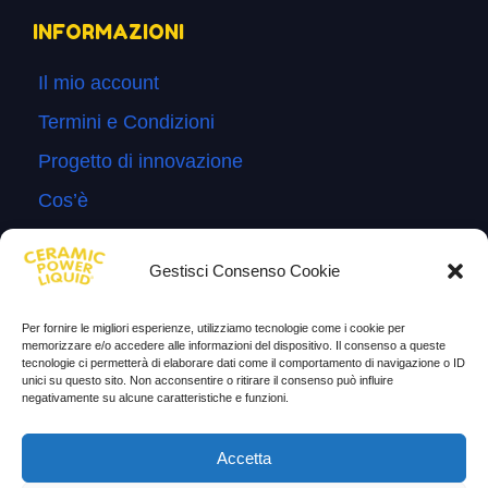
INFORMAZIONI
Il mio account
Termini e Condizioni
Progetto di innovazione
Cos’è
Come si usa
Gestisci Consenso Cookie
Sitemap
Domande Frequenti
Per fornire le migliori esperienze, utilizziamo tecnologie come i cookie per
memorizzare e/o accedere alle informazioni del dispositivo. Il consenso a queste
Lascia la tua testimonianza
tecnologie ci permetterà di elaborare dati come il comportamento di navigazione o ID
unici su questo sito. Non acconsentire o ritirare il consenso può influire
News
negativamente su alcune caratteristiche e funzioni.
TESTIMONIANZE
Accetta