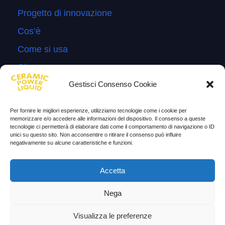
Progetto di innovazione
Cos’è
Come si usa
Sitemap
Gestisci Consenso Cookie
Domande Frequenti
Lascia la tua testimonianza
Per fornire le migliori esperienze, utilizziamo tecnologie come i cookie per
memorizzare e/o accedere alle informazioni del dispositivo. Il consenso a queste
News
tecnologie ci permetterà di elaborare dati come il comportamento di navigazione o ID
unici su questo sito. Non acconsentire o ritirare il consenso può influire
negativamente su alcune caratteristiche e funzioni.
TESTIMONIANZE
Molto soddisfatti
Accetta
Risparmio di carburante
Nega
Aumento di potenza e velocità
Visualizza le preferenze
Minor consumo di olio