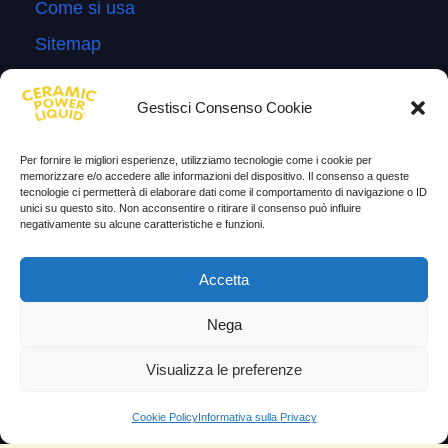
Come si usa
Sitemap
Domande Frequenti
Gestisci Consenso Cookie
Lascia la tua testimonianza
News
Per fornire le migliori esperienze, utilizziamo tecnologie come i cookie per
memorizzare e/o accedere alle informazioni del dispositivo. Il consenso a queste
tecnologie ci permetterà di elaborare dati come il comportamento di navigazione o ID
TESTIMONIANZE
unici su questo sito. Non acconsentire o ritirare il consenso può influire
negativamente su alcune caratteristiche e funzioni.
Molto soddisfatti
Accetta
Risparmio di carburante
Aumento di potenza e velocità
Nega
Minor consumo di olio
Visualizza le preferenze
Riduzione della rumorosità
Cookie Policy
Informativa sulla Privacy
Riduzione gas di scarico