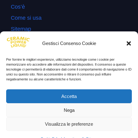
Cos’è
Come si usa
Sitemap
Domande Frequenti
Gestisci Consenso Cookie
Lascia la tua testimonianza
Per fornire le migliori esperienze, utilizziamo tecnologie come i cookie per
News
memorizzare e/o accedere alle informazioni del dispositivo. Il consenso a queste
tecnologie ci permetterà di elaborare dati come il comportamento di navigazione o ID
unici su questo sito. Non acconsentire o ritirare il consenso può influire
TESTIMONIANZE
negativamente su alcune caratteristiche e funzioni.
Molto soddisfatti
Accetta
Risparmio di carburante
Nega
Aumento di potenza e velocità
Visualizza le preferenze
Minor consumo di olio
Riduzione della rumorosità