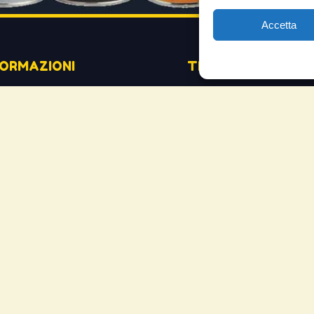
Accetta
FORMAZIONI
TESTIMONIANZE
mio account
Molto soddisfatti
mini e Condizioni
Risparmio di carbur
ogetto di innovazione
Aumento di potenza 
s’è
Minor consumo di ol
me si usa
Riduzione della rum
temap
Riduzione gas di sc
mande Frequenti
Motore dura più a l
cia la tua testimonianza
Moto
ws
Piloti sportivi