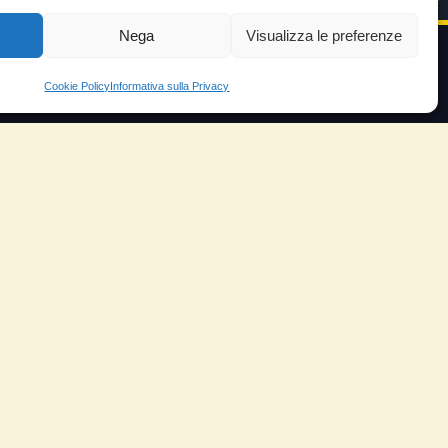
Nega
Visualizza le preferenze
Cookie Policy
Informativa sulla Privacy
VIDEO TESTIMONIANZE
Prezzo
ante
Testimoni soddisfatti
e velocità
Risparmio carburante
io
Minor consumo olio
orosità
Aumento potenza e velocità
arico
Motore dura di più
ungo
Riduzione del rumore
Riduzione gas scarico
Piloti sportivi