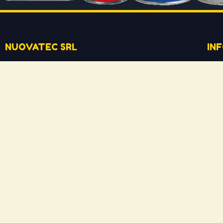
NUOVATEC SRL
IN
Via Rizzi Bruno 10, 37012 - Bussolengo (VR)
Il 
info@ceramicpowerliquid.com
Ter
+39 045 670 4600
Pr
Co
SEGUICI SU
Co
Facebook
Si
YouTube
Do
Instagram
Las
Ne