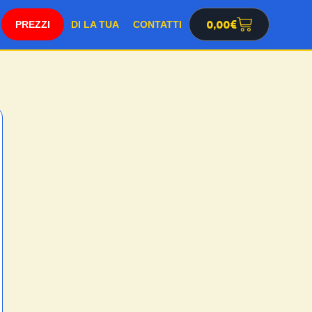
SHOP
0,00
€
DI LA TUA
CONTATTI