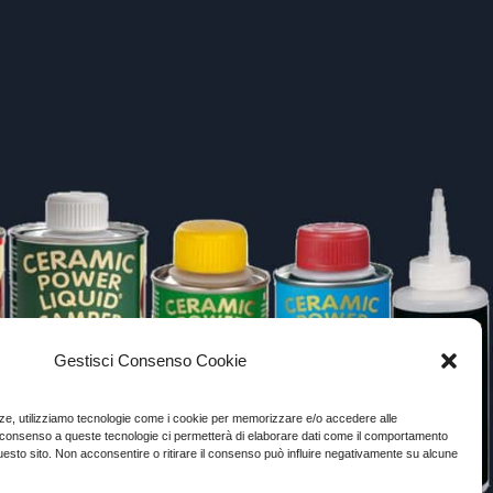
Gestisci Consenso Cookie
enze, utilizziamo tecnologie come i cookie per memorizzare e/o accedere alle
Il consenso a queste tecnologie ci permetterà di elaborare dati come il comportamento
uesto sito. Non acconsentire o ritirare il consenso può influire negativamente su alcune