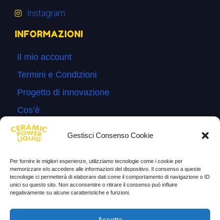
Instagram
INFORMAZIONI
Il mio account
Termini e Condizioni
Progetto di innovazione
Cos’è
Come si usa
Gestisci Consenso Cookie
Sitemap
Per fornire le migliori esperienze, utilizziamo tecnologie come i cookie per
Domande Frequenti
memorizzare e/o accedere alle informazioni del dispositivo. Il consenso a queste
tecnologie ci permetterà di elaborare dati come il comportamento di navigazione o ID
Lascia la tua testimonianza
unici su questo sito. Non acconsentire o ritirare il consenso può influire
negativamente su alcune caratteristiche e funzioni.
News
Accetta