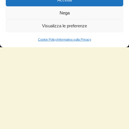
TESTIMONIANZE
Nega
Molto soddisfatti
Risparmio di carburante
Visualizza le preferenze
Aumento di potenza e velocità
Cookie Policy
Informativa sulla Privacy
Minor consumo di olio
Riduzione della rumorosità
Riduzione gas di scarico
Motore dura più a lungo
Moto
Piloti sportivi
Aerei
Auto
Camper