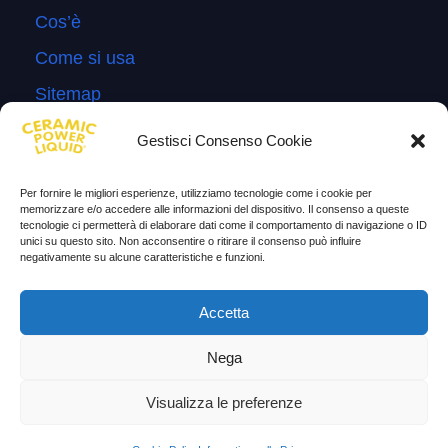
Cos’è
Come si usa
Sitemap
Domande Frequenti
Gestisci Consenso Cookie
Lascia la tua testimonianza
Per fornire le migliori esperienze, utilizziamo tecnologie come i cookie per
News
memorizzare e/o accedere alle informazioni del dispositivo. Il consenso a queste
tecnologie ci permetterà di elaborare dati come il comportamento di navigazione o ID
unici su questo sito. Non acconsentire o ritirare il consenso può influire
TESTIMONIANZE
negativamente su alcune caratteristiche e funzioni.
Molto soddisfatti
Accetta
Risparmio di carburante
Nega
Aumento di potenza e velocità
Visualizza le preferenze
Minor consumo di olio
Riduzione della rumorosità