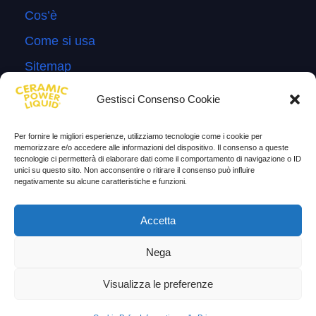
Cos’è
Come si usa
Sitemap
Domande Frequenti
Gestisci Consenso Cookie
Lascia la tua testimonianza
Per fornire le migliori esperienze, utilizziamo tecnologie come i cookie per
News
memorizzare e/o accedere alle informazioni del dispositivo. Il consenso a queste
tecnologie ci permetterà di elaborare dati come il comportamento di navigazione o ID
unici su questo sito. Non acconsentire o ritirare il consenso può influire
TESTIMONIANZE
negativamente su alcune caratteristiche e funzioni.
Molto soddisfatti
Accetta
Risparmio di carburante
Nega
Aumento di potenza e velocità
Visualizza le preferenze
Minor consumo di olio
Riduzione della rumorosità