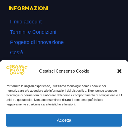
INFORMAZIONI
Il mio account
Termini e Condizioni
Progetto di innovazione
Cos’è
Come si usa
Gestisci Consenso Cookie
Sitemap
Domande Frequenti
Per fornire le migliori esperienze, utilizziamo tecnologie come i cookie per
memorizzare e/o accedere alle informazioni del dispositivo. Il consenso a queste
Lascia la tua testimonianza
tecnologie ci permetterà di elaborare dati come il comportamento di navigazione o ID
unici su questo sito. Non acconsentire o ritirare il consenso può influire
News
negativamente su alcune caratteristiche e funzioni.
TESTIMONIANZE
Accetta