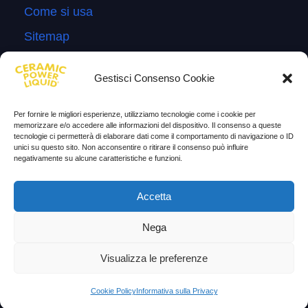
Come si usa
Sitemap
Domande Frequenti
Gestisci Consenso Cookie
Lascia la tua testimonianza
News
Per fornire le migliori esperienze, utilizziamo tecnologie come i cookie per
memorizzare e/o accedere alle informazioni del dispositivo. Il consenso a queste
tecnologie ci permetterà di elaborare dati come il comportamento di navigazione o ID
TESTIMONIANZE
unici su questo sito. Non acconsentire o ritirare il consenso può influire
negativamente su alcune caratteristiche e funzioni.
Molto soddisfatti
Accetta
Risparmio di carburante
Aumento di potenza e velocità
Nega
Minor consumo di olio
Visualizza le preferenze
Riduzione della rumorosità
Cookie Policy
Informativa sulla Privacy
Riduzione gas di scarico