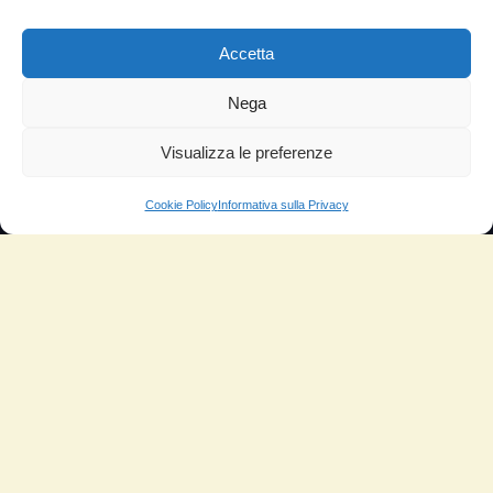
Facebook
Accetta
YouTube
Nega
Instagram
Visualizza le preferenze
INFORMAZIONI
Il mio account
Cookie Policy
Informativa sulla Privacy
Termini e Condizioni
Progetto di innovazione
Cos’è
Come si usa
Sitemap
Domande Frequenti
Lascia la tua testimonianza