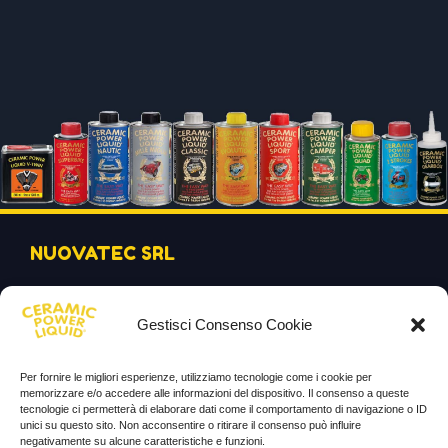
NUOVATEC SRL
Via Rizzi Bruno 10, 37012 - Bussolengo (VR)
Gestisci Consenso Cookie
info@ceramicpowerliquid.com
+39 045 670 4600
Per fornire le migliori esperienze, utilizziamo tecnologie come i cookie per
memorizzare e/o accedere alle informazioni del dispositivo. Il consenso a queste
tecnologie ci permetterà di elaborare dati come il comportamento di navigazione o ID
unici su questo sito. Non acconsentire o ritirare il consenso può influire
SEGUICI SU
negativamente su alcune caratteristiche e funzioni.