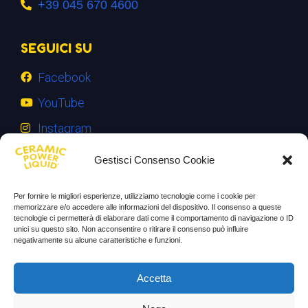
+39 045 670 4600
SEGUICI SU
Facebook
YouTube
Instagram
INFORMAZIONI
Gestisci Consenso Cookie
Il mio account
Per fornire le migliori esperienze, utilizziamo tecnologie come i cookie per
memorizzare e/o accedere alle informazioni del dispositivo. Il consenso a queste
Termini e Condizioni
tecnologie ci permetterà di elaborare dati come il comportamento di navigazione o ID
unici su questo sito. Non acconsentire o ritirare il consenso può influire
Progetto di innovazione
negativamente su alcune caratteristiche e funzioni.
Cos’è
Accetta
Come si usa