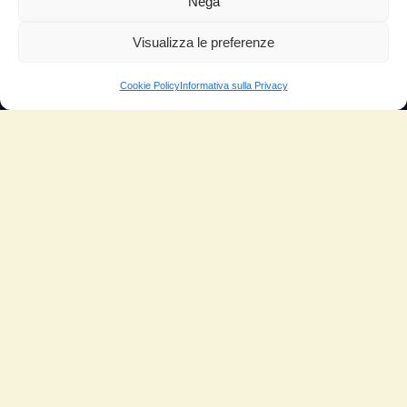
Nega
Sitemap
Domande Frequenti
Visualizza le preferenze
Lascia la tua testimonianza
Cookie Policy
Informativa sulla Privacy
News
TESTIMONIANZE
Molto soddisfatti
Risparmio di carburante
Aumento di potenza e velocità
Minor consumo di olio
Riduzione della rumorosità
Riduzione gas di scarico
Motore dura più a lungo