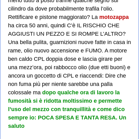
meno tutto a posto tranne qualche segno sul
cilindro da dove probabilmente trafila l’olio.
Rettificare e pistone maggiorato? La
motozappa
ha circa 50 anni, quindi C’è IL RISCHIO CHE
AGGIUSTI UN PEZZO E SI ROMPE L’ALTRO?
Una bella pulita, guarnizioni nuove fatte in casa in
rame, olio nuovo accensione e FUMO. A motore
ben caldo CPL doppia dose e lascia girare per
una mezz’ora, poi rabbocco olio (due etti buoni) e
ancora un goccetto di CPL e riaccendi: Dire che
non fuma più per niente sarebbe una palla
colossale ma
dopo qualche ora di lavoro la
fumosità si è ridotta moltissimo e permette
l’uso del mezzo con tranquillità e come dico
sempre io: POCA SPESA E TANTA RESA. Un
saluto