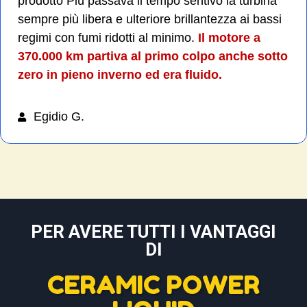
prodotto Più passava il tempo sentivo la turbina
sempre più libera e ulteriore brillantezza ai bassi
regimi con fumi ridotti al minimo.
Il motore a
370.000 km partiva al primo colpo anche sotto
zero in pieno inverno ed era fluido.
Egidio G.
PER AVERE TUTTI I VANTAGGI
DI
CERAMIC POWER