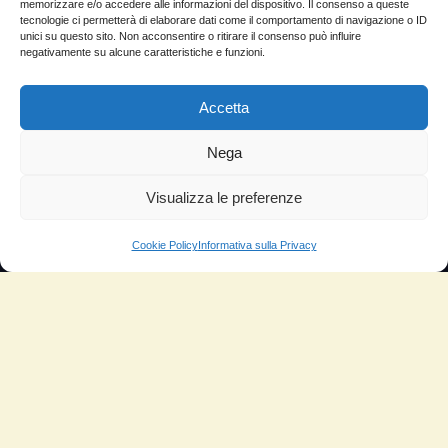
memorizzare e/o accedere alle informazioni del dispositivo. Il consenso a queste
Sitemap
tecnologie ci permetterà di elaborare dati come il comportamento di navigazione o ID
unici su questo sito. Non acconsentire o ritirare il consenso può influire
Domande Frequenti
negativamente su alcune caratteristiche e funzioni.
Lascia la tua testimonianza
Accetta
News
Nega
TESTIMONIANZE
Visualizza le preferenze
Molto soddisfatti
Risparmio di carburante
Cookie Policy
Informativa sulla Privacy
Aumento di potenza e velocità
Minor consumo di olio
Riduzione della rumorosità
Riduzione gas di scarico
Motore dura più a lungo