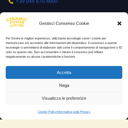
+39 045 670 4600
SEGUICI SU
Gestisci Consenso Cookie
Facebook
Per fornire le migliori esperienze, utilizziamo tecnologie come i cookie per
YouTube
memorizzare e/o accedere alle informazioni del dispositivo. Il consenso a queste
tecnologie ci permetterà di elaborare dati come il comportamento di navigazione o ID
Instagram
unici su questo sito. Non acconsentire o ritirare il consenso può influire
negativamente su alcune caratteristiche e funzioni.
INFORMAZIONI
Accetta
Il mio account
Nega
Termini e Condizioni
Visualizza le preferenze
Progetto di innovazione
Cos’è
Cookie Policy
Informativa sulla Privacy
Come si usa