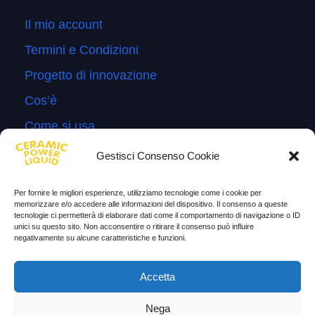
Il mio account
Termini e Condizioni
Progetto di innovazione
Cos’è
Come si usa
Sitemap
Gestisci Consenso Cookie
Domande Frequenti
Per fornire le migliori esperienze, utilizziamo tecnologie come i cookie per
Lascia la tua testimonianza
memorizzare e/o accedere alle informazioni del dispositivo. Il consenso a queste
tecnologie ci permetterà di elaborare dati come il comportamento di navigazione o ID
News
unici su questo sito. Non acconsentire o ritirare il consenso può influire
negativamente su alcune caratteristiche e funzioni.
TESTIMONIANZE
Accetta
Molto soddisfatti
Nega