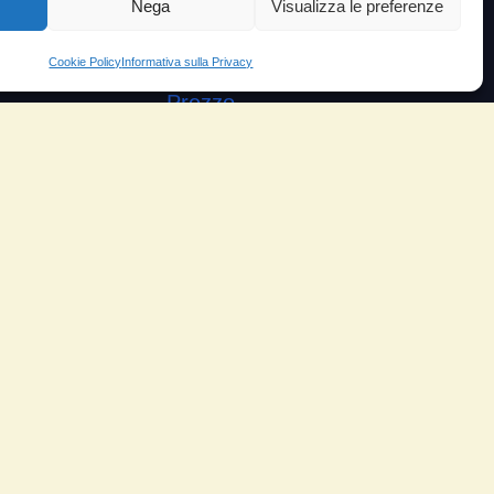
Nega
Visualizza le preferenze
VIDEO TESTIMONIANZE
Cookie Policy
Informativa sulla Privacy
Prezzo
ante
Testimoni soddisfatti
e velocità
Risparmio carburante
io
Minor consumo olio
orosità
Aumento potenza e velocità
arico
Motore dura di più
ungo
Riduzione del rumore
Riduzione gas scarico
Piloti sportivi
Moto e scooter