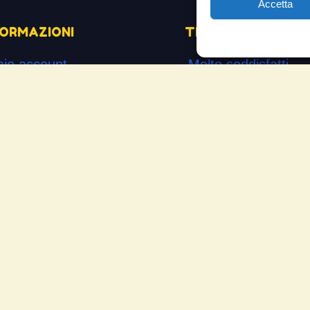
Accetta
FORMAZIONI
TESTIMONIANZE
mio account
Molto soddisfatti
mini e Condizioni
Risparmio di carbur
ogetto di innovazione
Aumento di potenza 
s’è
Minor consumo di ol
me si usa
Riduzione della rum
temap
Riduzione gas di sc
mande Frequenti
Motore dura più a l
cia la tua testimonianza
Moto
ws
Piloti sportivi
Aerei