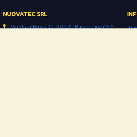
NUOVATEC SRL
IN
Via Rizzi Bruno 10, 37012 - Bussolengo (VR)
Il 
info@ceramicpowerliquid.com
Ter
+39 045 670 4600
Pr
Co
SEGUICI SU
Co
Facebook
Si
YouTube
Do
Instagram
Las
Ne