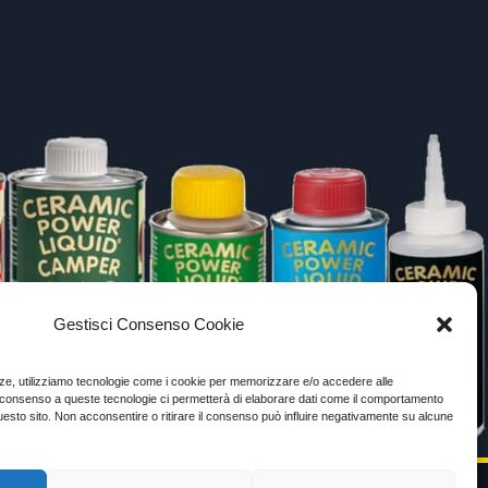
Gestisci Consenso Cookie
enze, utilizziamo tecnologie come i cookie per memorizzare e/o accedere alle
Il consenso a queste tecnologie ci permetterà di elaborare dati come il comportamento
uesto sito. Non acconsentire o ritirare il consenso può influire negativamente su alcune