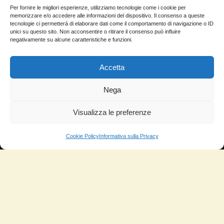
Come si usa
Per fornire le migliori esperienze, utilizziamo tecnologie come i cookie per
memorizzare e/o accedere alle informazioni del dispositivo. Il consenso a queste
Sitemap
tecnologie ci permetterà di elaborare dati come il comportamento di navigazione o ID
unici su questo sito. Non acconsentire o ritirare il consenso può influire
negativamente su alcune caratteristiche e funzioni.
Domande Frequenti
Lascia la tua testimonianza
Accetta
News
Nega
TESTIMONIANZE
Visualizza le preferenze
Molto soddisfatti
Cookie Policy
Informativa sulla Privacy
Risparmio di carburante
Aumento di potenza e velocità
Minor consumo di olio
Riduzione della rumorosità
Riduzione gas di scarico