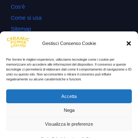
Cos’è
Come si usa
Sitemap
Domande Frequenti
Gestisci Consenso Cookie
Lascia la tua testimonianza
Per fornire le migliori esperienze, utilizziamo tecnologie come i cookie per
News
memorizzare e/o accedere alle informazioni del dispositivo. Il consenso a queste
tecnologie ci permetterà di elaborare dati come il comportamento di navigazione o ID
unici su questo sito. Non acconsentire o ritirare il consenso può influire
TESTIMONIANZE
negativamente su alcune caratteristiche e funzioni.
Molto soddisfatti
Accetta
Risparmio di carburante
Nega
Aumento di potenza e velocità
Visualizza le preferenze
Minor consumo di olio
Riduzione della rumorosità