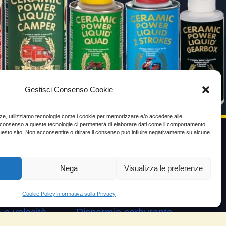
Gestisci Consenso Cookie
enze, utilizziamo tecnologie come i cookie per memorizzare e/o accedere alle
Il consenso a queste tecnologie ci permetterà di elaborare dati come il comportamento
uesto sito. Non acconsentire o ritirare il consenso può influire negativamente su alcune
VIDEO TESTIMONIANZE
Nega
Visualizza le preferenze
Prezzo
ante
Testimoni soddisfatti
Cookie Policy
Informativa sulla Privacy
e velocità
Risparmio carburante