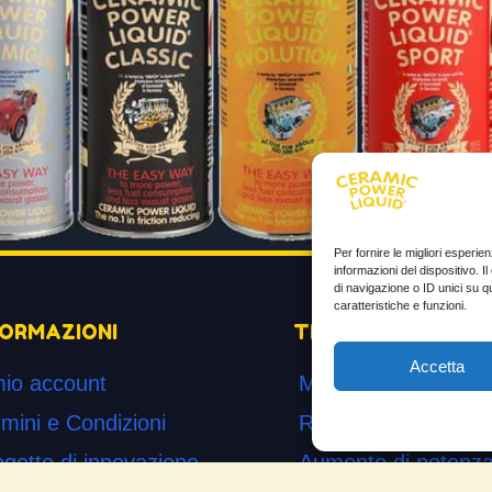
Per fornire le migliori esperi
informazioni del dispositivo. 
di navigazione o ID unici su q
caratteristiche e funzioni.
FORMAZIONI
TESTIMONIANZE
Accetta
mio account
Molto soddisfatti
mini e Condizioni
Risparmio di carbur
ogetto di innovazione
Aumento di potenza 