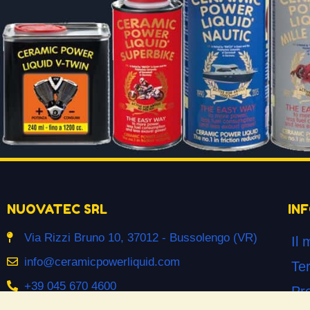
NUOVATEC SRL
IN
Via Rizzi Bruno 10, 37012 - Bussolengo (VR)
Il 
info@ceramicpowerliquid.com
Ter
+39 045 670 4600
Pr