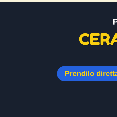
CER
Prendilo diret