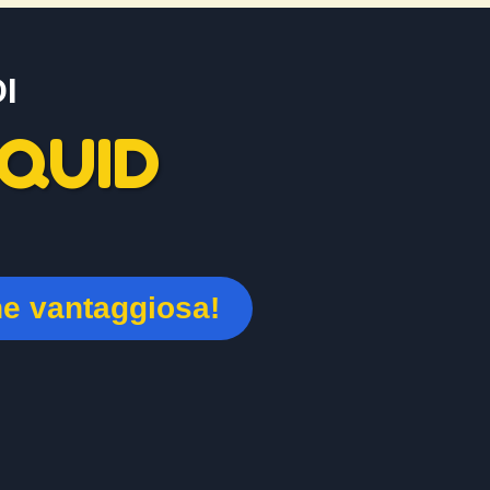
I
QUID
ne vantaggiosa!