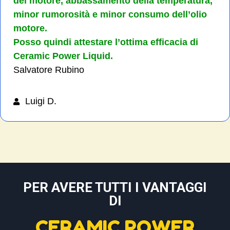
del motore, abbassamento della temperatura,
minor rumorosità e minor consumo dell’olio
motore.
Posso quindi attestare l’ottima efficacia di
Ceramic Power Liquid.
Salvatore Rubino
Luigi D.
PER AVERE TUTTI I VANTAGGI
DI
CERAMIC POWER