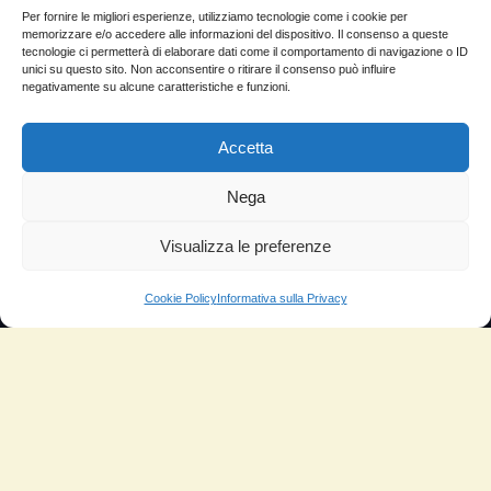
Come si usa
Per fornire le migliori esperienze, utilizziamo tecnologie come i cookie per
memorizzare e/o accedere alle informazioni del dispositivo. Il consenso a queste
Sitemap
tecnologie ci permetterà di elaborare dati come il comportamento di navigazione o ID
unici su questo sito. Non acconsentire o ritirare il consenso può influire
negativamente su alcune caratteristiche e funzioni.
Domande Frequenti
Lascia la tua testimonianza
Accetta
News
Nega
TESTIMONIANZE
Visualizza le preferenze
Molto soddisfatti
Cookie Policy
Informativa sulla Privacy
Risparmio di carburante
Aumento di potenza e velocità
Minor consumo di olio
Riduzione della rumorosità
Riduzione gas di scarico