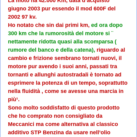
La moto ha 42.000 Km, data d’acquisto
giugno 2003 pur essendo il mod 600F del
2002 97 kv.
Ho notato che sin dai primi km,
ed ora dopo
300 km che la rumorosità del motore si ¨
nettamente ridotta quasi alla scomparsa (
rumore del banco e della catena),
riguardo al
cambio e frizione sembrano tornati nuovi, il
motore pur avendo i suoi anni, passati tra
tornanti e allunghi autostradali è tornato ad
esprimere la potenza di un tempo,
soprattutto
nella fluidità , come se avesse una marcia in
più¹.
Sono molto soddisfatto di questo prodotto
che ho comprato non consigliato da
Meccanici ma come alternativa al classico
additivo STP Benzina da usare nell’olio