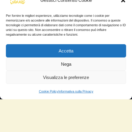
Gestisci Consenso Cookie
YouTube
Per fornire le migliori esperienze, utilizziamo tecnologie come i cookie per
Instagram
memorizzare e/o accedere alle informazioni del dispositivo. Il consenso a queste
tecnologie ci permetterà di elaborare dati come il comportamento di navigazione o ID
INFORMAZIONI
unici su questo sito. Non acconsentire o ritirare il consenso può influire
negativamente su alcune caratteristiche e funzioni.
Il mio account
Accetta
Termini e Condizioni
Nega
Progetto di innovazione
Cos’è
Visualizza le preferenze
Come si usa
Cookie Policy
Informativa sulla Privacy
Sitemap
Domande Frequenti
Lascia la tua testimonianza
News