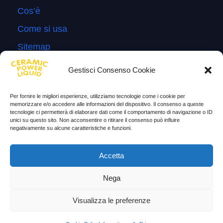
Cos’è
Come si usa
Sitemap
Domande Frequenti
Gestisci Consenso Cookie
Lascia la tua testimonianza
Per fornire le migliori esperienze, utilizziamo tecnologie come i cookie per
News
memorizzare e/o accedere alle informazioni del dispositivo. Il consenso a queste
tecnologie ci permetterà di elaborare dati come il comportamento di navigazione o ID
unici su questo sito. Non acconsentire o ritirare il consenso può influire
TESTIMONIANZE
negativamente su alcune caratteristiche e funzioni.
Molto soddisfatti
Accetta
Risparmio di carburante
Nega
Aumento di potenza e velocità
Visualizza le preferenze
Minor consumo di olio
Riduzione della rumorosità