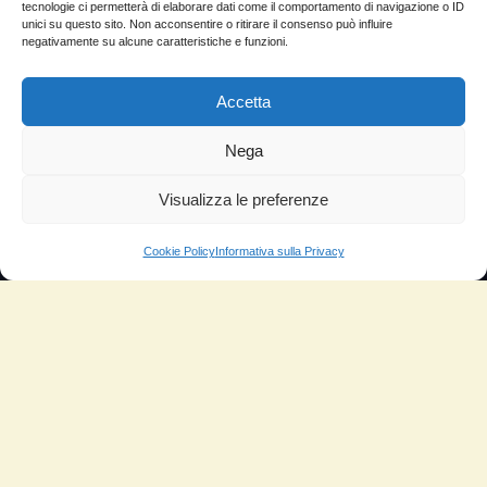
tecnologie ci permetterà di elaborare dati come il comportamento di navigazione o ID
unici su questo sito. Non acconsentire o ritirare il consenso può influire
negativamente su alcune caratteristiche e funzioni.
Accetta
NUOVATEC SRL
Via Rizzi Bruno 10, 37012 - Bussolengo (VR)
Nega
info@ceramicpowerliquid.com
Visualizza le preferenze
+39 045 670 4600
Cookie Policy
Informativa sulla Privacy
SEGUICI SU
Facebook
YouTube
Instagram
INFORMAZIONI