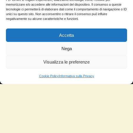
memorizzare e/o accedere alle informazioni del dispositivo. Il consenso a queste
INFORMAZIONI
tecnologie ci permetterà di elaborare dati come il comportamento di navigazione o ID
unici su questo sito. Non acconsentire o ritirare il consenso può influire
negativamente su alcune caratteristiche e funzioni.
Il mio account
Termini e Condizioni
Accetta
Progetto di innovazione
Nega
Cos’è
Visualizza le preferenze
Come si usa
Sitemap
Cookie Policy
Informativa sulla Privacy
Domande Frequenti
Lascia la tua testimonianza
News
TESTIMONIANZE