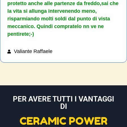
protetto anche alle partenze da freddo,sai che
la vita si allunga intervenendo meno,
risparmiando molti soldi dal punto di vista
meccanico. Quindi compratelo nn ve ne
pentirete;-)
Valiante Raffaele
PER AVERE TUTTI I VANTAGGI
DI
CERAMIC POWER