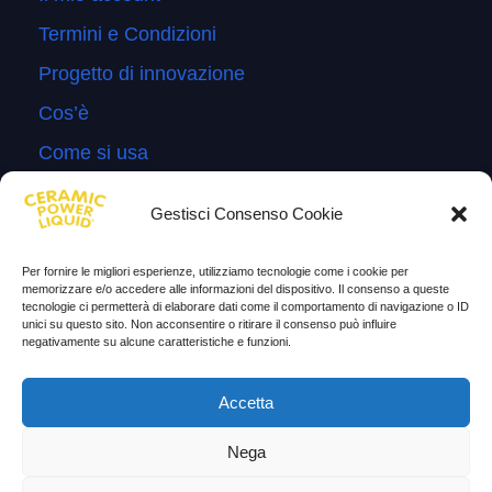
Termini e Condizioni
Progetto di innovazione
Cos’è
Come si usa
Sitemap
Gestisci Consenso Cookie
Domande Frequenti
Lascia la tua testimonianza
Per fornire le migliori esperienze, utilizziamo tecnologie come i cookie per
memorizzare e/o accedere alle informazioni del dispositivo. Il consenso a queste
News
tecnologie ci permetterà di elaborare dati come il comportamento di navigazione o ID
unici su questo sito. Non acconsentire o ritirare il consenso può influire
negativamente su alcune caratteristiche e funzioni.
TESTIMONIANZE
Accetta
Molto soddisfatti
Nega
Risparmio di carburante