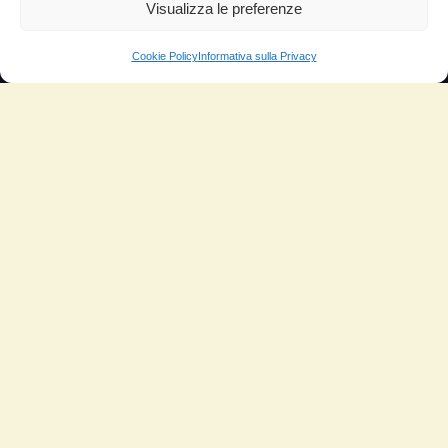
Aumento di potenza e velocità
Visualizza le preferenze
Minor consumo di olio
Cookie Policy
Informativa sulla Privacy
Riduzione della rumorosità
Riduzione gas di scarico
Motore dura più a lungo
Moto
Piloti sportivi
Aerei
Auto
Camper
Meccanici
Nautica
Industriale