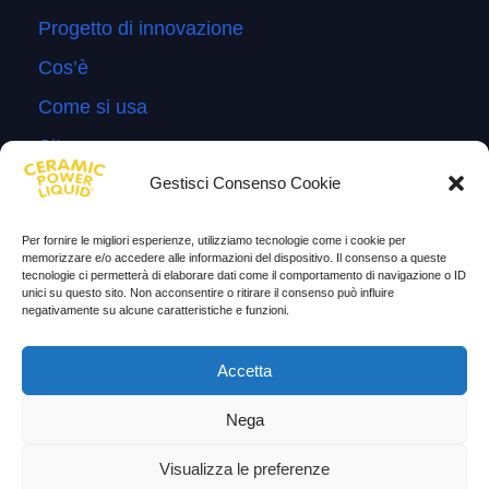
Progetto di innovazione
Cos’è
Come si usa
Sitemap
Gestisci Consenso Cookie
Domande Frequenti
Lascia la tua testimonianza
Per fornire le migliori esperienze, utilizziamo tecnologie come i cookie per
memorizzare e/o accedere alle informazioni del dispositivo. Il consenso a queste
News
tecnologie ci permetterà di elaborare dati come il comportamento di navigazione o ID
unici su questo sito. Non acconsentire o ritirare il consenso può influire
negativamente su alcune caratteristiche e funzioni.
TESTIMONIANZE
Molto soddisfatti
Accetta
Risparmio di carburante
Nega
Aumento di potenza e velocità
Visualizza le preferenze
Minor consumo di olio