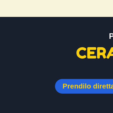
CER
Prendilo diret