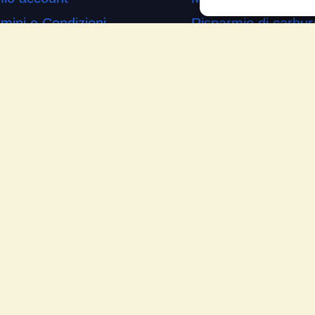
mini e Condizioni
Risparmio di carbur
ogetto di innovazione
Aumento di potenza 
s’è
Minor consumo di ol
me si usa
Riduzione della rum
temap
Riduzione gas di sc
mande Frequenti
Motore dura più a l
cia la tua testimonianza
Moto
ws
Piloti sportivi
Aerei
Auto
Camper
Meccanici