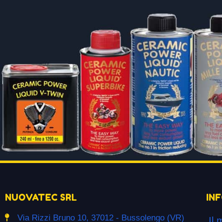
NUOVATEC SRL
IN
Via Rizzi Bruno 10, 37012 - Bussolengo (VR)
Il 