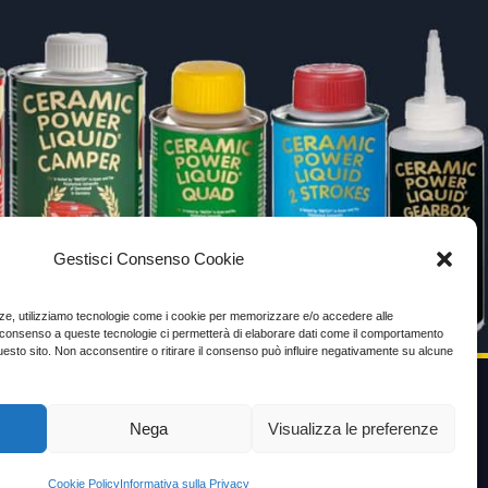
Gestisci Consenso Cookie
enze, utilizziamo tecnologie come i cookie per memorizzare e/o accedere alle
Il consenso a queste tecnologie ci permetterà di elaborare dati come il comportamento
uesto sito. Non acconsentire o ritirare il consenso può influire negativamente su alcune
Nega
Visualizza le preferenze
VIDEO TESTIMONIANZE
Prezzo
Cookie Policy
Informativa sulla Privacy