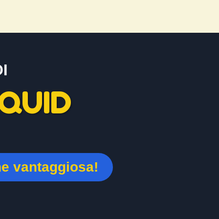
I
QUID
ne vantaggiosa!