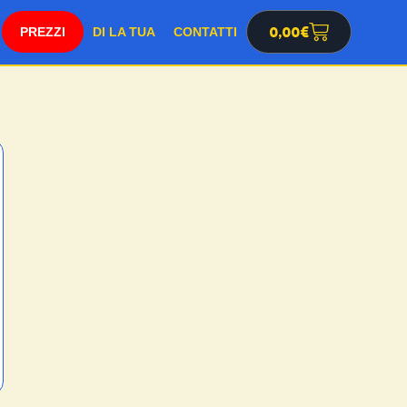
SHOP
0,00
€
DI LA TUA
CONTATTI