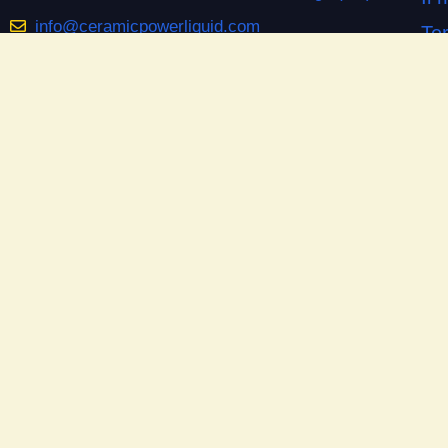
info@ceramicpowerliquid.com
Ter
+39 045 670 4600
Pr
Co
SEGUICI SU
Co
Facebook
Si
YouTube
Do
Instagram
Las
Ne