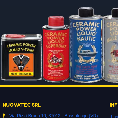
NUOVATEC SRL
IN
Via Rizzi Bruno 10, 37012 - Bussolengo (VR)
Il 