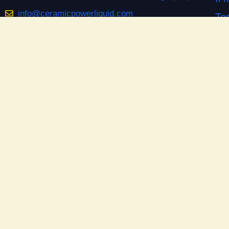
info@ceramicpowerliquid.com
Ter
+39 045 670 4600
Pr
Co
SEGUICI SU
Co
Facebook
Si
YouTube
Do
Instagram
Las
Ne