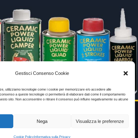
Gestisci Consenso Cookie
enze, utilizziamo tecnologie come i cookie per memorizzare e/o accedere alle
Il consenso a queste tecnologie ci permetterà di elaborare dati come il comportamento
uesto sito. Non acconsentire o ritirare il consenso può influire negativamente su alcune
Nega
Visualizza le preferenze
VIDEO TESTIMONIANZE
Prezzo
Cookie Policy
Informativa sulla Privacy