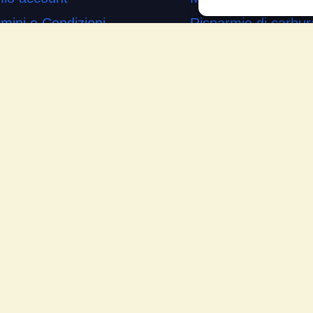
mini e Condizioni
Risparmio di carbur
ogetto di innovazione
Aumento di potenza 
s’è
Minor consumo di ol
me si usa
Riduzione della rum
temap
Riduzione gas di sc
mande Frequenti
Motore dura più a l
cia la tua testimonianza
Moto
ws
Piloti sportivi
Aerei
Auto
Camper
Meccanici