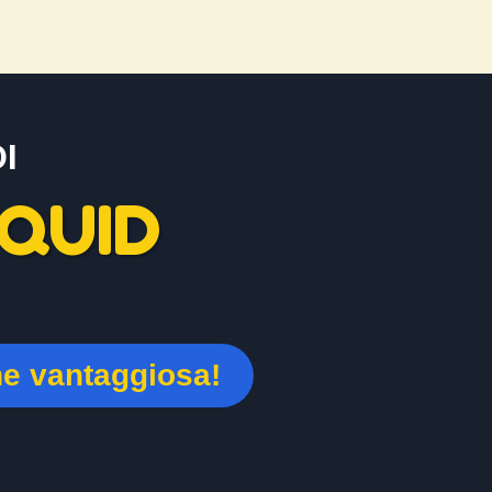
I
QUID
ne vantaggiosa!