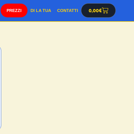
SHOP
0,00
€
DI LA TUA
CONTATTI