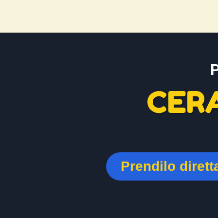
CER
Prendilo diret