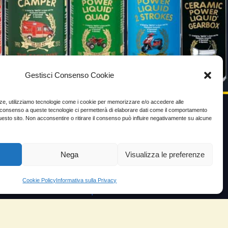
Gestisci Consenso Cookie
enze, utilizziamo tecnologie come i cookie per memorizzare e/o accedere alle
Il consenso a queste tecnologie ci permetterà di elaborare dati come il comportamento
uesto sito. Non acconsentire o ritirare il consenso può influire negativamente su alcune
VIDEO TESTIMONIANZE
Prezzo
Nega
Visualizza le preferenze
ante
Testimoni soddisfatti
Cookie Policy
Informativa sulla Privacy
e velocità
Risparmio carburante
io
Minor consumo olio
orosità
Aumento potenza e velocità