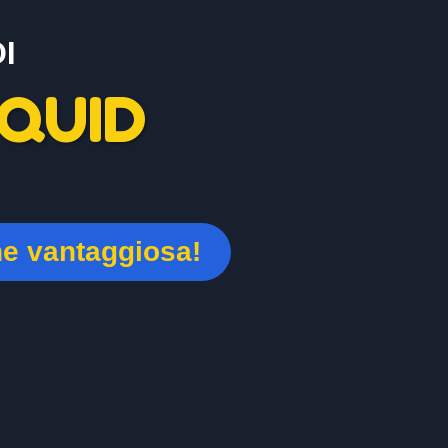
I
QUID
ne vantaggiosa!