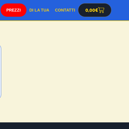
SHOP
0,00
€
DI LA TUA
CONTATTI