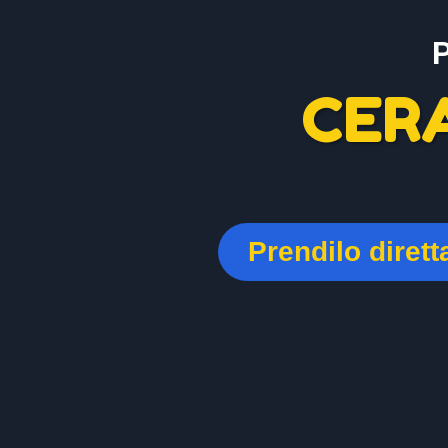
CER
Prendilo diret