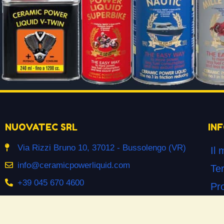
NUOVATEC SRL
IN
Via Rizzi Bruno 10, 37012 - Bussolengo (VR)
Il 
info@ceramicpowerliquid.com
Ter
+39 045 670 4600
Pr
Co
SEGUICI SU
Co