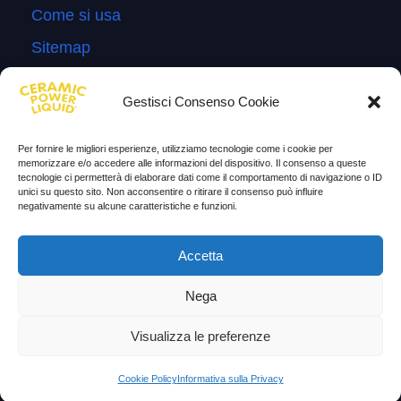
Come si usa
Sitemap
Domande Frequenti
Gestisci Consenso Cookie
Lascia la tua testimonianza
News
Per fornire le migliori esperienze, utilizziamo tecnologie come i cookie per
memorizzare e/o accedere alle informazioni del dispositivo. Il consenso a queste
tecnologie ci permetterà di elaborare dati come il comportamento di navigazione o ID
TESTIMONIANZE
unici su questo sito. Non acconsentire o ritirare il consenso può influire
negativamente su alcune caratteristiche e funzioni.
Molto soddisfatti
Accetta
Risparmio di carburante
Aumento di potenza e velocità
Nega
Minor consumo di olio
Visualizza le preferenze
Riduzione della rumorosità
Cookie Policy
Informativa sulla Privacy
Riduzione gas di scarico