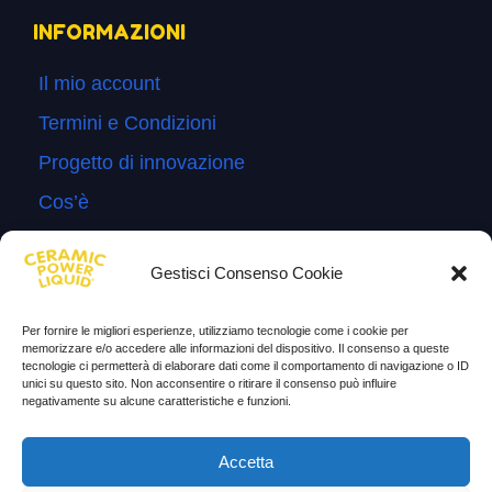
INFORMAZIONI
Il mio account
Termini e Condizioni
Progetto di innovazione
Cos’è
Come si usa
Gestisci Consenso Cookie
Sitemap
Domande Frequenti
Per fornire le migliori esperienze, utilizziamo tecnologie come i cookie per
memorizzare e/o accedere alle informazioni del dispositivo. Il consenso a queste
Lascia la tua testimonianza
tecnologie ci permetterà di elaborare dati come il comportamento di navigazione o ID
unici su questo sito. Non acconsentire o ritirare il consenso può influire
News
negativamente su alcune caratteristiche e funzioni.
TESTIMONIANZE
Accetta