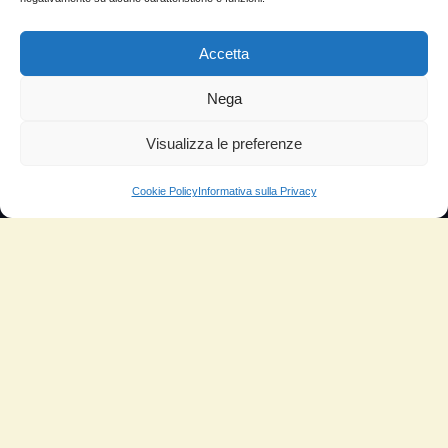
Lascia la tua testimonianza
News
Accetta
TESTIMONIANZE
Nega
Molto soddisfatti
Visualizza le preferenze
Risparmio di carburante
Cookie Policy
Informativa sulla Privacy
Aumento di potenza e velocità
Minor consumo di olio
Riduzione della rumorosità
Riduzione gas di scarico
Motore dura più a lungo
Moto
Piloti sportivi