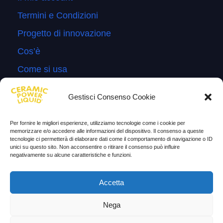
Termini e Condizioni
Progetto di innovazione
Cos’è
Come si usa
Sitemap
Gestisci Consenso Cookie
Domande Frequenti
Lascia la tua testimonianza
Per fornire le migliori esperienze, utilizziamo tecnologie come i cookie per
memorizzare e/o accedere alle informazioni del dispositivo. Il consenso a queste
News
tecnologie ci permetterà di elaborare dati come il comportamento di navigazione o ID
unici su questo sito. Non acconsentire o ritirare il consenso può influire
negativamente su alcune caratteristiche e funzioni.
TESTIMONIANZE
Accetta
Molto soddisfatti
Nega
Risparmio di carburante