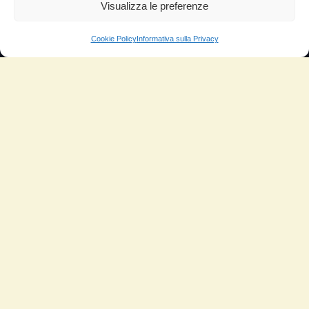
Aumento di potenza e velocità
Visualizza le preferenze
Minor consumo di olio
Cookie Policy
Informativa sulla Privacy
Riduzione della rumorosità
Riduzione gas di scarico
Motore dura più a lungo
Moto
Piloti sportivi
Aerei
Auto
Camper
Meccanici
Nautica
Industriale