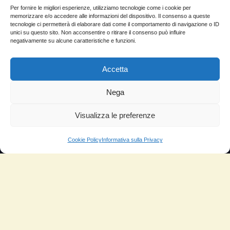
Come si usa
Per fornire le migliori esperienze, utilizziamo tecnologie come i cookie per
memorizzare e/o accedere alle informazioni del dispositivo. Il consenso a queste
Sitemap
tecnologie ci permetterà di elaborare dati come il comportamento di navigazione o ID
unici su questo sito. Non acconsentire o ritirare il consenso può influire
negativamente su alcune caratteristiche e funzioni.
Domande Frequenti
Lascia la tua testimonianza
Accetta
News
Nega
TESTIMONIANZE
Visualizza le preferenze
Molto soddisfatti
Cookie Policy
Informativa sulla Privacy
Risparmio di carburante
Aumento di potenza e velocità
Minor consumo di olio
Riduzione della rumorosità
Riduzione gas di scarico