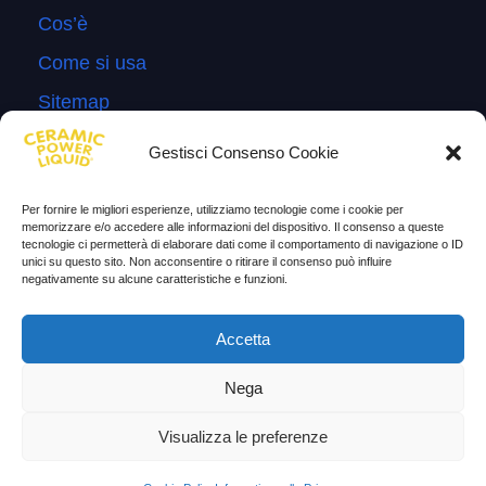
Cos’è
Come si usa
Sitemap
Domande Frequenti
Gestisci Consenso Cookie
Lascia la tua testimonianza
Per fornire le migliori esperienze, utilizziamo tecnologie come i cookie per
News
memorizzare e/o accedere alle informazioni del dispositivo. Il consenso a queste
tecnologie ci permetterà di elaborare dati come il comportamento di navigazione o ID
unici su questo sito. Non acconsentire o ritirare il consenso può influire
TESTIMONIANZE
negativamente su alcune caratteristiche e funzioni.
Molto soddisfatti
Accetta
Risparmio di carburante
Nega
Aumento di potenza e velocità
Visualizza le preferenze
Minor consumo di olio
Riduzione della rumorosità